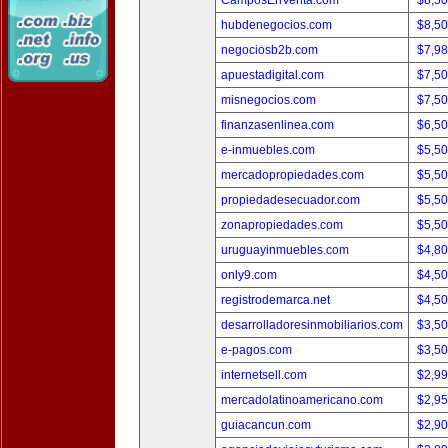
CamposEnVenta.com
$8,5
hubdenegocios.com
$8,5
negociosb2b.com
$7,9
apuestadigital.com
$7,5
misnegocios.com
$7,5
finanzasenlinea.com
$6,5
e-inmuebles.com
$5,5
mercadopropiedades.com
$5,5
propiedadesecuador.com
$5,5
zonapropiedades.com
$5,5
uruguayinmuebles.com
$4,8
only9.com
$4,5
registrodemarca.net
$4,5
desarrolladoresinmobiliarios.com
$3,5
e-pagos.com
$3,5
internetsell.com
$2,9
mercadolatinoamericano.com
$2,9
guiacancun.com
$2,9