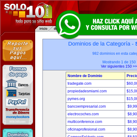
Dominios de la Categoría -
982 dominios en esta categ
Mostrando 1 de 150
Ver siguientes 150 >>
Nombre de Dominio
Preci
tradegate.com
$60,0
propiedadesmiami.com
$15,0
pymes.org
$15,0
bancoempresarial.com
$9,9
electrocoches.com
$8,9
multiconference.com
$8,9
oficinaprofesional.com
$8,9