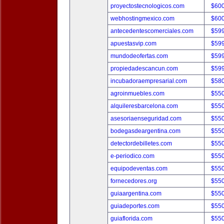
proyectostecnologicos.com
$60
webhostingmexico.com
$60
antecedentescomerciales.com
$59
apuestasvip.com
$59
mundodeofertas.com
$59
propiedadescancun.com
$59
incubadoraempresarial.com
$58
agroinmuebles.com
$55
alquileresbarcelona.com
$55
asesoriaenseguridad.com
$55
bodegasdeargentina.com
$55
detectordebilletes.com
$55
e-periodico.com
$55
equipodeventas.com
$55
fornecedores.org
$55
guiaargentina.com
$55
guiadeportes.com
$55
guiaflorida.com
$55