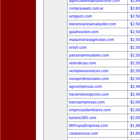
agenciadeviajesyturismo.com
$2,8
comprasweb.com.ar
$2,8
amigazo.com
$2,5
bienesraicesenalquiler.com
$2,5
guiahouston.com
$2,5
maquinariasagricolas.com
$2,5
only5.com
$2,5
panamainmuebles.com
$2,5
rednoticias.com
$2,5
ventabienesraices.com
$2,5
zonaprofesionales.com
$2,5
agroempresas.com
$2,4
haciendonegocios.com
$2,4
bancaempresas.com
$2,0
empresasfamiliares.com
$2,0
turismo365.com
$2,0
MiPropiaEmpresa.com
$1,9
casasenusa.com
$1,8