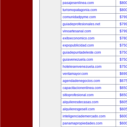
pasajesenlinea.com
$80
turismopatagonia.com
$80
comunidadpyme.com
$79
guiadeprofesionales.net
$79
vinoartesanal.com
$79
exitoeconomico.com
$78
expopublicidad.com
$75
guiadepuntadeleste.com
$75
guiavenezuela.com
$75
hotelesenvenezuela.com
$75
ventamayor.com
$69
agendadenegocios.com
$67
capacitacionenlinea.com
$65
sitioprofesional.com
$65
alquileresdecasas.com
$60
alquileresgesell.com
$60
inteligenciademercado.com
$60
panamapropiedades.com
$60