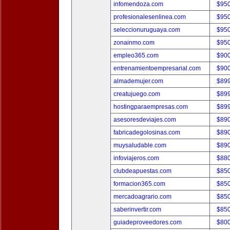
infomendoza.com
$95
profesionalesenlinea.com
$95
seleccionuruguaya.com
$95
zonainmo.com
$95
empleo365.com
$90
entrenamientoempresarial.com
$90
almademujer.com
$89
creatujuego.com
$89
hostingparaempresas.com
$89
asesoresdeviajes.com
$89
fabricadegolosinas.com
$89
muysaludable.com
$89
infoviajeros.com
$88
clubdeapuestas.com
$85
formacion365.com
$85
mercadoagrario.com
$85
saberinvertir.com
$85
guiadeproveedores.com
$80