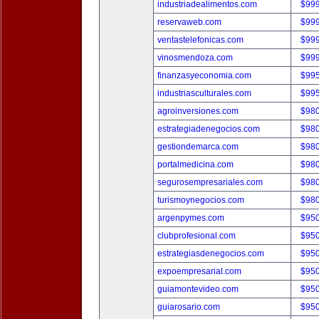
industriadealimentos.com
$99
reservaweb.com
$99
ventastelefonicas.com
$99
vinosmendoza.com
$99
finanzasyeconomia.com
$99
industriasculturales.com
$99
agroinversiones.com
$98
estrategiadenegocios.com
$98
gestiondemarca.com
$98
portalmedicina.com
$98
segurosempresariales.com
$98
turismoynegocios.com
$98
argenpymes.com
$95
clubprofesional.com
$95
estrategiasdenegocios.com
$95
expoempresarial.com
$95
guiamontevideo.com
$95
guiarosario.com
$95