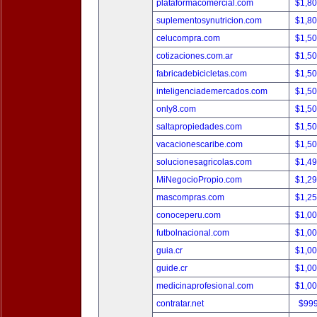
plataformacomercial.com
$1,8
suplementosynutricion.com
$1,8
celucompra.com
$1,5
cotizaciones.com.ar
$1,5
fabricadebicicletas.com
$1,5
inteligenciademercados.com
$1,5
only8.com
$1,5
saltapropiedades.com
$1,5
vacacionescaribe.com
$1,5
solucionesagricolas.com
$1,4
MiNegocioPropio.com
$1,2
mascompras.com
$1,2
conoceperu.com
$1,0
futbolnacional.com
$1,0
guia.cr
$1,0
guide.cr
$1,0
medicinaprofesional.com
$1,0
contratar.net
$99