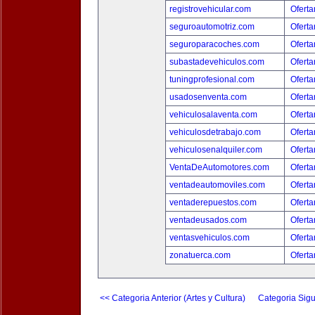
registrovehicular.com
Oferta
seguroautomotriz.com
Oferta
seguroparacoches.com
Oferta
subastadevehiculos.com
Oferta
tuningprofesional.com
Oferta
usadosenventa.com
Oferta
vehiculosalaventa.com
Oferta
vehiculosdetrabajo.com
Oferta
vehiculosenalquiler.com
Oferta
VentaDeAutomotores.com
Oferta
ventadeautomoviles.com
Oferta
ventaderepuestos.com
Oferta
ventadeusados.com
Oferta
ventasvehiculos.com
Oferta
zonatuerca.com
Oferta
<< Categoria Anterior (Artes y Cultura)
Categoria Sigu