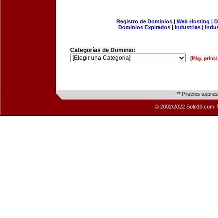
Registro de Dominios
|
Web Hosting
|
D
Dominios Expirados
|
Industrias
|
Indu
Categorías de Dominio:
[Pág. princi
** Precios expre
© 2002/2022 Solo10.com