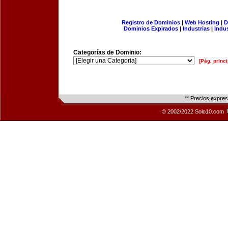
Registro de Dominios
|
Web Hosting
|
D
Dominios Expirados
|
Industrias
|
Indu
Categorías de Dominio:
[Pág. princi
** Precios expre
© 2002/2022 Solo10.com