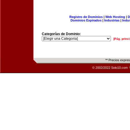
Registro de Dominios
|
Web Hosting
|
D
Dominios Expirados
|
Industrias
|
Indu
Categorías de Dominio:
[Pág. princi
** Precios expre
© 2002/2022 Solo10.com