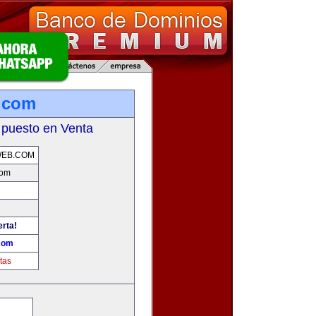
.com
 puesto en Venta
WEB.COM
com
erta!
.com
tas