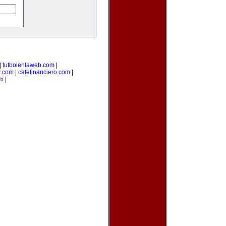
|
futbolenlaweb.com
|
r.com
|
cafefinanciero.com
|
om
|