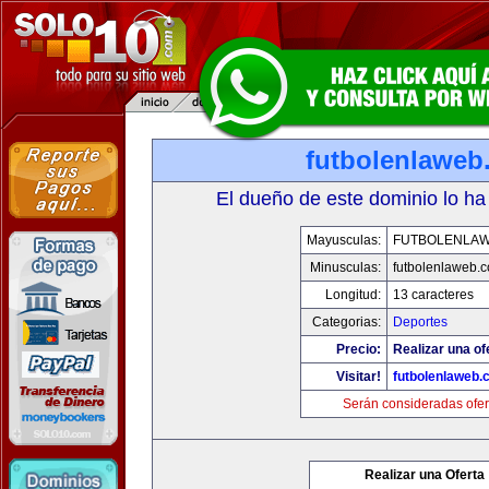
futbolenlaweb
El dueño de este dominio lo ha
Mayusculas:
FUTBOLENLA
Minusculas:
futbolenlaweb.
Longitud:
13 caracteres
Categorias:
Deportes
Precio:
Realizar una of
Visitar!
futbolenlaweb
Serán consideradas ofer
Realizar una Oferta