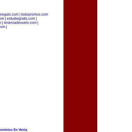
regalo.com
|
todopromos.com
com
|
estudiegratis.com
|
m
|
reservadevuelo.com
|
com
|
ominios En Venta