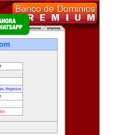
com
M
ias
,
Negocios
!
tas