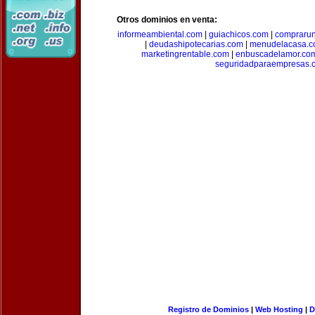
Otros dominios en venta:
informeambiental.com
|
guiachicos.com
|
comprarun
|
deudashipotecarias.com
|
menudelacasa.
marketingrentable.com
|
enbuscadelamor.co
seguridadparaempresas.
Registro de Dominios
|
Web Hosting
|
D