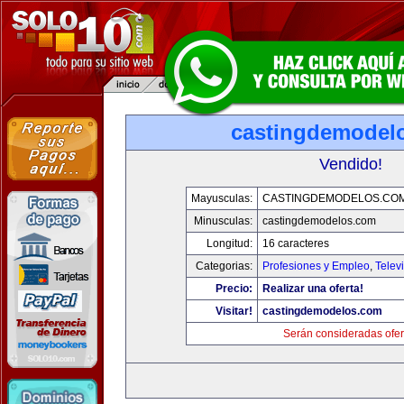
castingdemodel
Vendido!
Mayusculas:
CASTINGDEMODELOS.CO
Minusculas:
castingdemodelos.com
Longitud:
16 caracteres
Categorias:
Profesiones y Empleo
,
Telev
Precio:
Realizar una oferta!
Visitar!
castingdemodelos.com
Serán consideradas ofer