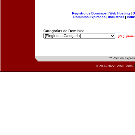
Registro de Dominios
|
Web Hosting
|
D
Dominios Expirados
|
Industrias
|
Indu
Categorías de Dominio:
[Pág. princi
** Precios expre
© 2002/2022 Solo10.com