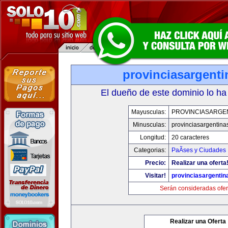
provinciasargent
El dueño de este dominio lo ha
Mayusculas:
PROVINCIASARGE
Minusculas:
provinciasargentina
Longitud:
20 caracteres
Categorias:
PaÃ­ses y Ciudades
Precio:
Realizar una oferta
Visitar!
provinciasargenti
Serán consideradas ofer
Realizar una Oferta