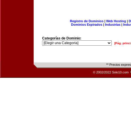
Registro de Dominios
|
Web Hosting
|
D
Dominios Expirados
|
Industrias
|
Indu
Categorías de Dominio:
[Pág. princi
** Precios expre
© 2002/2022 Solo10.com