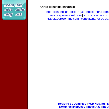
Otros dominios en venta:
negociosenecuador.com
|
adondecomprar.com
estilistaprofesional.com
|
expoartesanal.com
trabajadoresonline.com
|
consultorianegocios
Registro de Dominios
|
Web Hosting
|
D
Dominios Expirados
|
Industrias
|
Indu