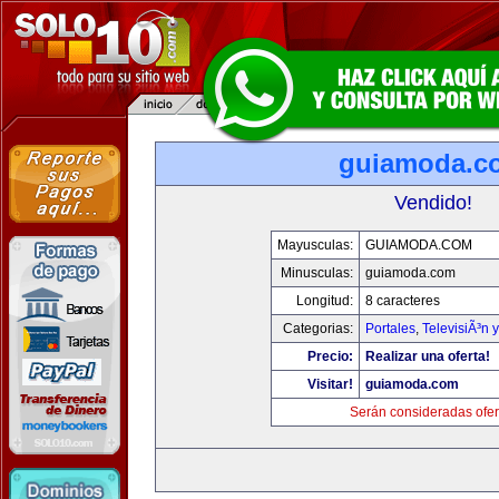
guiamoda.c
Vendido!
Mayusculas:
GUIAMODA.COM
Minusculas:
guiamoda.com
Longitud:
8 caracteres
Categorias:
Portales
,
TelevisiÃ³n 
Precio:
Realizar una oferta!
Visitar!
guiamoda.com
Serán consideradas ofer