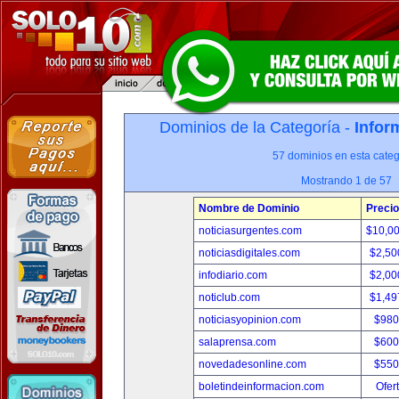
Dominios de la Categoría -
Infor
57 dominios en esta categ
Mostrando 1 de 57
Nombre de Dominio
Precio
noticiasurgentes.com
$10,0
noticiasdigitales.com
$2,50
infodiario.com
$2,00
noticlub.com
$1,49
noticiasyopinion.com
$980
salaprensa.com
$600
novedadesonline.com
$550
boletindeinformacion.com
Ofer