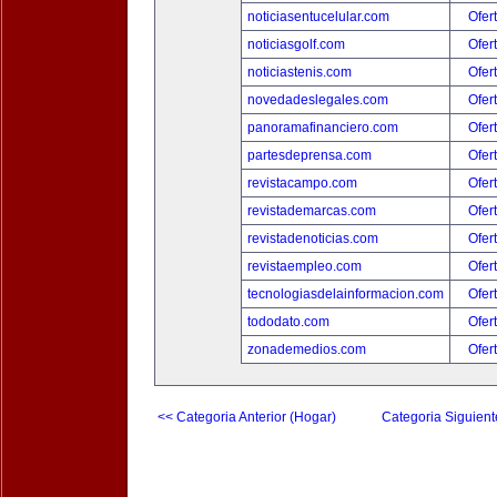
noticiasentucelular.com
Ofer
noticiasgolf.com
Ofer
noticiastenis.com
Ofer
novedadeslegales.com
Ofer
panoramafinanciero.com
Ofer
partesdeprensa.com
Ofer
revistacampo.com
Ofer
revistademarcas.com
Ofer
revistadenoticias.com
Ofer
revistaempleo.com
Ofer
tecnologiasdelainformacion.com
Ofer
tododato.com
Ofer
zonademedios.com
Ofer
<< Categoria Anterior (Hogar)
Categoria Siguient