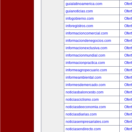
guialatinoamerica.com
Ofer
guianoticias.com
Ofer
infogobierno.com
Ofer
inforegistros.com
Ofer
informacioncomercial.com
Ofer
informaciondenegocios.com
Ofer
informacionexclusiva.com
Ofer
informacionmundial.com
Ofer
informacionpractica.com
Ofer
informeagropecuario.com
Ofer
informeambiental.com
Ofer
informesdemercado.com
Ofer
noticiasbaloncesto.com
Ofer
noticiasciclismo.com
Ofer
noticiasdeeconomia.com
Ofer
noticiasdiarias.com
Ofer
noticiasempresariales.com
Ofer
noticiasendirecto.com
Ofer