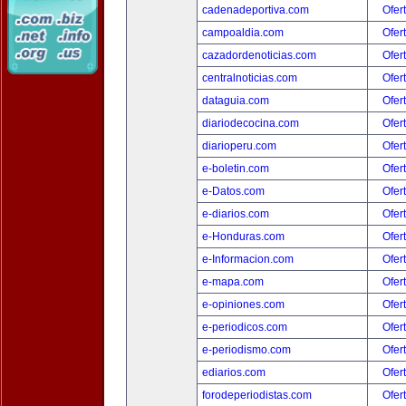
cadenadeportiva.com
Ofer
campoaldia.com
Ofer
cazadordenoticias.com
Ofer
centralnoticias.com
Ofer
dataguia.com
Ofer
diariodecocina.com
Ofer
diarioperu.com
Ofer
e-boletin.com
Ofer
e-Datos.com
Ofer
e-diarios.com
Ofer
e-Honduras.com
Ofer
e-Informacion.com
Ofer
e-mapa.com
Ofer
e-opiniones.com
Ofer
e-periodicos.com
Ofer
e-periodismo.com
Ofer
ediarios.com
Ofer
forodeperiodistas.com
Ofer